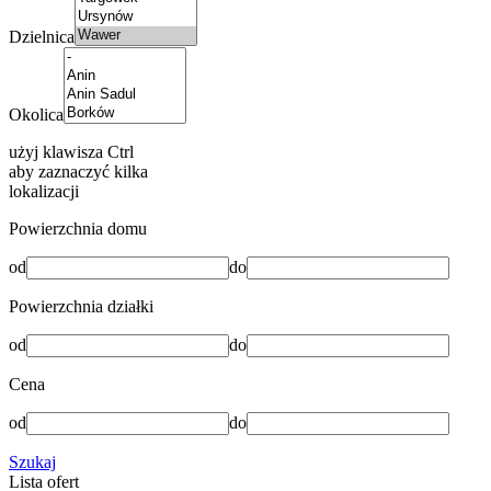
Dzielnica
Okolica
użyj klawisza Ctrl
aby zaznaczyć kilka
lokalizacji
Powierzchnia domu
od
do
Powierzchnia działki
od
do
Cena
od
do
Szukaj
Lista
ofert