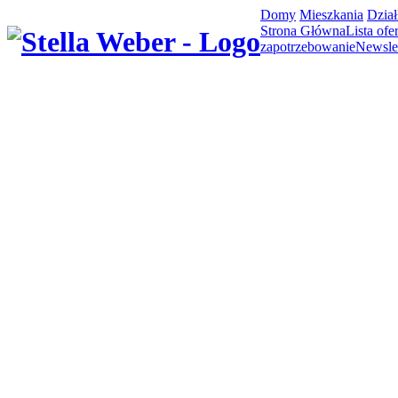
Domy
Mieszkania
Dział
Strona Główna
Lista ofer
zapotrzebowanie
Newslet