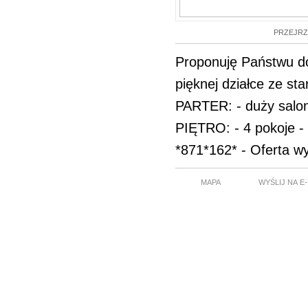
PRZEJRZ
Proponuję Państwu do
pięknej działce ze st
PARTER: - duży salon 
PIĘTRO: - 4 pokoje 
*871*162* - Oferta w
MAPA
WYŚLIJ NA E-