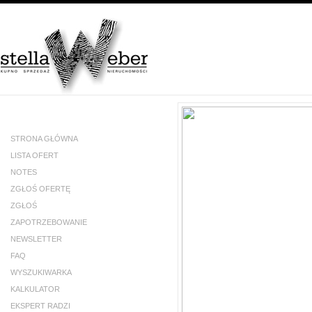
STRONA GŁÓWNA
LISTA OFERT
NOTES
ZGŁOŚ OFERTĘ
ZGŁOŚ
ZAPOTRZEBOWANIE
NEWSLETTER
FAQ
WYSZUKIWARKA
KALKULATOR
EKSPERT RADZI