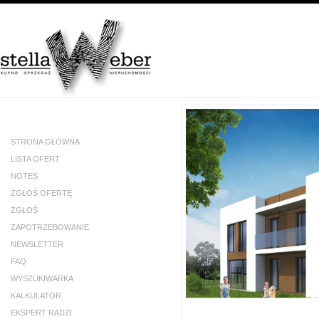
STRONA GŁÓWNA
LISTA OFERT
NOTES
ZGŁOŚ OFERTĘ
ZGŁOŚ
ZAPOTRZEBOWANIE
NEWSLETTER
FAQ
WYSZUKIWARKA
KALKULATOR
EKSPERT RADZI