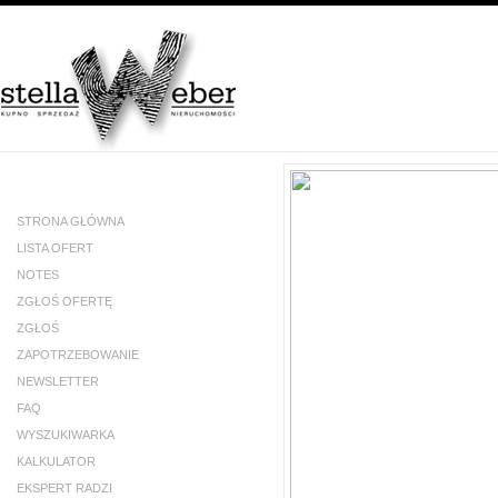
STRONA GŁÓWNA
LISTA OFERT
NOTES
ZGŁOŚ OFERTĘ
ZGŁOŚ
ZAPOTRZEBOWANIE
NEWSLETTER
FAQ
WYSZUKIWARKA
KALKULATOR
EKSPERT RADZI