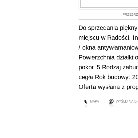
PRZEJRZ
Do sprzedania piękn
miejscu w Radości. I
/ okna antywłamaniow
Powierzchnia działki
pokoi: 5 Rodzaj zabud
cegła Rok budowy: 2
Oferta wysłana z pro
MAPA
WYŚLIJ NA E-